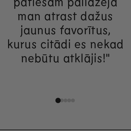
patiešām palīdzēja
man atrast dažus
jaunus favorītus,
kurus citādi es nekad
nebūtu atklājis!"