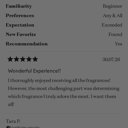
atsauksmi
Familiarity
Beginner
Preferences
Any & All
Expectation
Exceeded
New Favorite
Found
Recommendation
Yes
30.07.26
Novērtēts
ar
Wonderful Experience!!
5
no
I thoroughly enjoyed receiving all the fragrances!
5
zvaigznēm
However, the most challenging part was determining
which fragrance I truly adore the most. I want them
all!
Tara P.