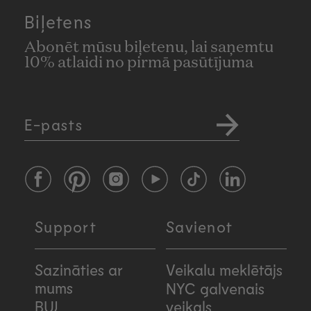
Biļetens
Abonēt mūsu biļetenu, lai saņemtu
10% atlaidi no pirmā pasūtījuma
E-pasts
Facebook
Pinterest
Instagram
YouTube
TikTok
LinkedIn
Support
Savienot
Sazināties ar
Veikalu meklētājs
mums
NYC galvenais
BUJ
veikals