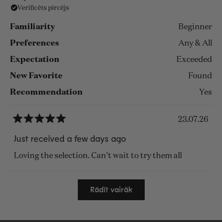
Verificēts pircējs
Familiarity
Beginner
Preferences
Any & All
Expectation
Exceeded
New Favorite
Found
Recommendation
Yes
23.07.26
Novērtēts
ar
Just received a few days ago
5
no
Loving the selection. Can’t wait to try them all
5
zvaigznēm
Ielādē...
Rādīt vairāk