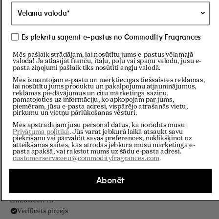
Preferences
Woody
Expectation
Exceeded
New Favorite
Found
Es piekrītu saņemt e-pastus no Commodity Fragrances
Recommendation
Yes
Mēs pašlaik strādājam, lai nosūtītu jums e-pastus vēlamajā
valodā! Ja atlasījāt franču, itāļu, poļu vai spāņu valodu, jūsu e-
pasta ziņojumi pašlaik tiks nosūtīti angļu valodā.
30.07.26
Mēs izmantojam e-pastu un mērķtiecīgas tiešsaistes reklāmas,
lai nosūtītu jums produktu un pakalpojumu atjauninājumus,
Novērtēts
reklāmas piedāvājumus un citu mārketinga saziņu,
ar
MMM 🤠
pamatojoties uz informāciju, ko apkopojam par jums,
5
piemēram, jūsu e-pasta adresi, vispārējo atrašanās vietu,
no
pirkumu un vietņu pārlūkošanas vēsturi.
I can’t express the love for this fragrance line. The
5
Mēs apstrādājam jūsu personal datus, kā norādīts mūsu
zvaigznēm
fragrances are unique, invigorating, and just
Privātuma politikā
. Jūs varat jebkurā laikā atsaukt savu
piekrišanu vai pārvaldīt savas preferences, noklikšķinot uz
downright unique. I love all of the unique smells and
atteikšanās saites, kas atrodas jebkura mūsu mārketinga e-
pasta apakšā, vai rakstot mums uz šādu e-pasta adresi.
they work very well my skin. I feel very lucky to have
customerserviceeu@commodityfragrances.com
.
this experience and O will be we recommending
Lasīt
Lasīt vairāk
Abonēt
these fragrances to my family and friends.
vairāk
par
Elizabeth L.
Verificēts pircējs
šo