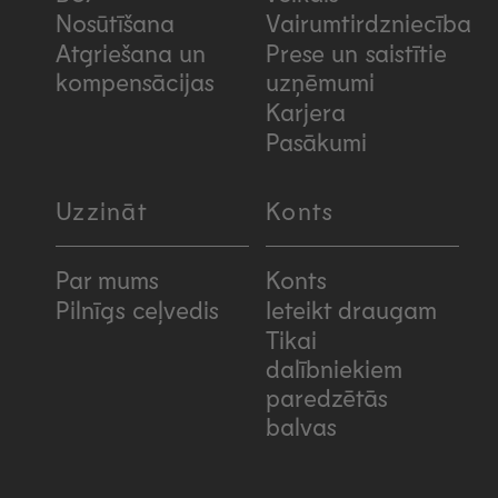
Nosūtīšana
Vairumtirdzniecība
Atgriešana un
Prese un saistītie
kompensācijas
uzņēmumi
Karjera
Pasākumi
Uzzināt
Konts
Par mums
Konts
Pilnīgs ceļvedis
Ieteikt draugam
Tikai
dalībniekiem
paredzētās
balvas