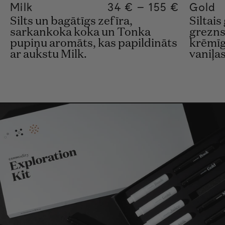
Milk
Regular price
34 €
–
155 €
Regular pric
155€
Regular pri
34€
Gold
Silts un bagātīgs zefīra,
Siltai
sarkankoka koka un Tonka
grezns
pupiņu aromāts, kas papildināts
krēmīg
ar aukstu Milk.
vaniļa