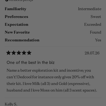
Verificēts pircējs
Familiarity
Intermediate
Preferences
Sweet
Expectation
Exceeded
New Favorite
Found
Recommendation
Yes
28.07.26
Novērtēts
ar
One of the best in the biz
5
no
Name a better exploration kit and incentive; you
5
zvaigznēm
can't! Dedcool for instance only gives 20% off with
their kit. I love Milk (all 3) and Gold (expressive),
husband and I love Moss on him (all 3 scent spaces).
Kelly S.