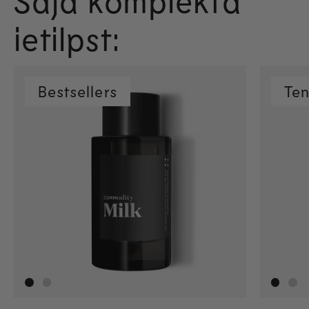
Šajā komplektā
ietilpst:
Bestsellers
Te