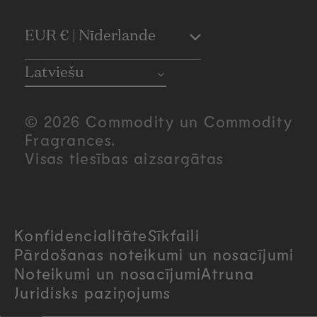
C
EUR € | Nīderlande
o
Latviešu
u
© 2026 Commodity un Commodity
n
Fragrances.
Visas tiesības aizsargātas
t
r
Konfidencialitāte
Sīkfaili
y
Pārdošanas noteikumi un nosacījumi
/
Noteikumi un nosacījumi
Atruna
Juridisks paziņojums
r