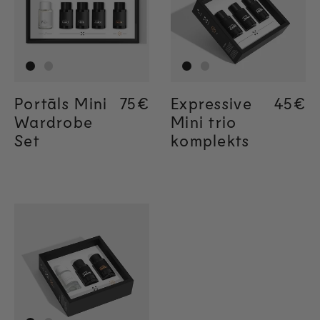
Portāls Mini
Regular price
75€
Expressive
Regul
45€
Wardrobe
Mini trio
Set
komplekts