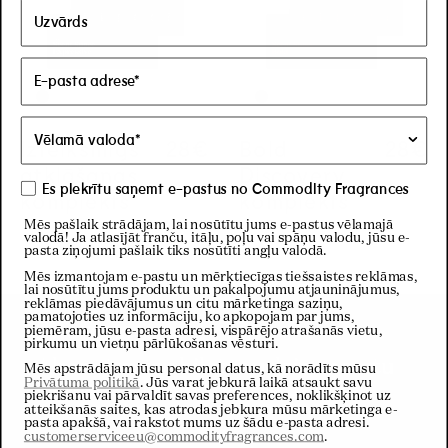
Izteiksmīgs
Regular price
28€
Regular price
28€
Bold
Regul
28€
Regul
28€
atklāšanas
Discovery
Es piekrītu saņemt e-pastus no Commodity Fragrances
komplekts
komplekts
Mēs pašlaik strādājam, lai nosūtītu jums e-pastus vēlamajā
valodā! Ja atlasījāt franču, itāļu, poļu vai spāņu valodu, jūsu e-
pasta ziņojumi pašlaik tiks nosūtīti angļu valodā.
Mēs izmantojam e-pastu un mērķtiecīgas tiešsaistes reklāmas,
lai nosūtītu jums produktu un pakalpojumu atjauninājumus,
reklāmas piedāvājumus un citu mārketinga saziņu,
pamatojoties uz informāciju, ko apkopojam par jums,
Biļetens
piemēram, jūsu e-pasta adresi, vispārējo atrašanās vietu,
pirkumu un vietņu pārlūkošanas vēsturi.
Abonēt mūsu biļetenu, lai saņemtu
Mēs apstrādājam jūsu personal datus, kā norādīts mūsu
Privātuma politikā
. Jūs varat jebkurā laikā atsaukt savu
10% atlaidi no pirmā pasūtījuma
piekrišanu vai pārvaldīt savas preferences, noklikšķinot uz
atteikšanās saites, kas atrodas jebkura mūsu mārketinga e-
pasta apakšā, vai rakstot mums uz šādu e-pasta adresi.
customerserviceeu@commodityfragrances.com
.