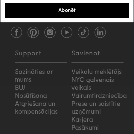
E-pasts
Abonēt
Facebook
Pinterest
Instagram
YouTube
TikTok
LinkedIn
Support
Savienot
Sazināties ar
Veikalu meklētājs
mums
NYC galvenais
BUJ
veikals
Nosūtīšana
Vairumtirdzniecība
Atgriešana un
Prese un saistītie
kompensācijas
uzņēmumi
Karjera
Pasākumi