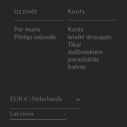
Uzzināt
Konts
Par mums
Konts
Pilnīgs ceļvedis
Ieteikt draugam
Tikai
dalībniekiem
paredzētās
balvas
C
EUR € | Nīderlande
o
Latviešu