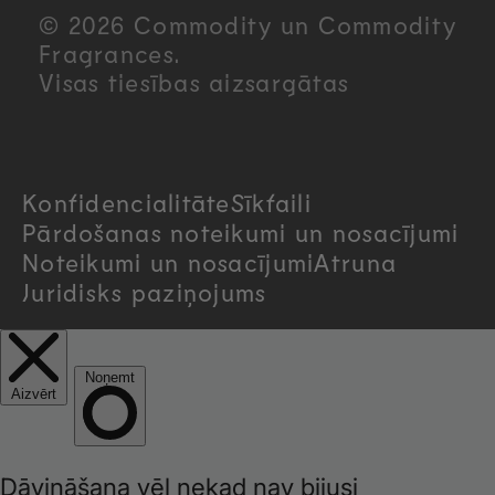
u
© 2026 Commodity un Commodity
n
Fragrances.
Visas tiesības aizsargātas
t
r
Konfidencialitāte
Sīkfaili
y
Pārdošanas noteikumi un nosacījumi
/
Noteikumi un nosacījumi
Atruna
Juridisks paziņojums
r
e
g
i