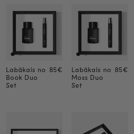
Labākais no
Regular price
85€
Labākais no
Regul
85€
Regul
85€
Book Duo
Moss Duo
Set
Set