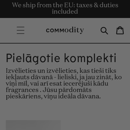
Bezmaksas piegāde pasūtījumiem par
We ship from the EU: taxes & duties
Get rewards for shopping with
Skip to content
Commodity.Circle
135 € un vairāk.
included
Bag
Pielāgotie komplekti
Izvēlieties un izvēlieties, kas tieši tiks
iekļauts dāvanā - lieliski, ja jau zināt, ko
viņi mīl, vai arī esat iecerējuši kādu
fragrances . Jūsu pārdomāts
pieskāriens, viņu ideāla dāvana.