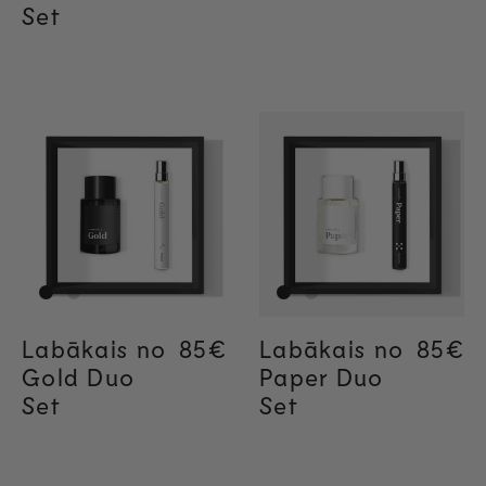
Set
Labākais no
Regular price
85€
Regular price
85€
Labākais no
Regul
85€
Gold Duo
Paper Duo
Set
Set