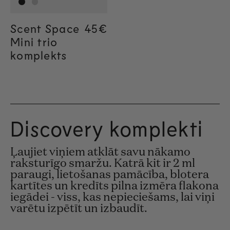
Scent Space
Regular price
45€
Mini trio
komplekts
Discovery komplekti
Ļaujiet viņiem atklāt savu nākamo
raksturīgo smaržu. Katrā kit ir 2 ml
paraugi, lietošanas pamācība, blotera
kartītes un kredīts pilna izmēra flakona
iegādei - viss, kas nepieciešams, lai viņi
varētu izpētīt un izbaudīt.