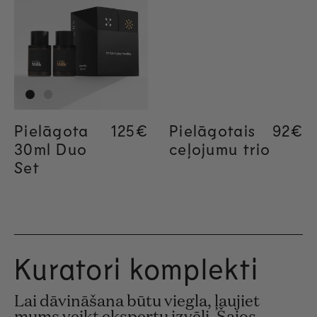
Pielāgota
Regular price
125€
Pielāgotais
Regul
92€
30ml Duo
ceļojumu trio
Set
Kuratori komplekti
Lai dāvināšana būtu viegla, ļaujiet