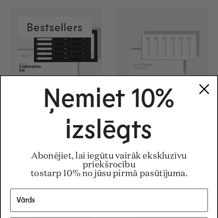
Bestsellers
Ņemiet 10%
Exploration
Regular price
48€
Regular price
48€
Personal
Regul
28€
Regul
28€
izslēgts
komplekts
Discovery
komplekts
Abonējiet, lai iegūtu vairāk ekskluzīvu
priekšrocību
tostarp 10% no jūsu pirmā pasūtījuma.
Bestsellers