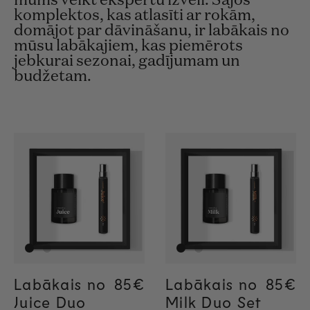
mums veikt ekspertu izvēli. Šajos
komplektos, kas atlasīti ar rokām,
domājot par dāvināšanu, ir labākais no
mūsu labākajiem, kas piemērots
jebkurai sezonai, gadījumam un
budžetam.
Labākais no
Regular price
85€
Regular price
85€
Labākais no
Regul
85€
Regul
85€
Juice Duo
Milk Duo Set