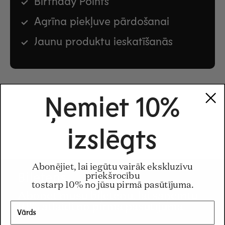
Birthday Points
Agrīna piekļuve pārdošanai
Jaunu produktu ieskatīšanās
Ņemiet 10%
izslēgts
Abonējiet, lai iegūtu vairāk ekskluzīvu
Biļetens
priekšrocību
tostarp 10% no jūsu pirmā pasūtījuma.
Abonēt mūsu biļetenu, lai saņemtu
10% atlaidi no pirmā pasūtījuma