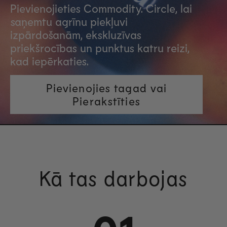
Pievienojieties Commodity. Circle, lai
saņemtu agrīnu piekļuvi
izpārdošanām, ekskluzīvas
priekšrocības un punktus katru reizi,
kad iepērkaties.
Pievienojies tagad vai
Pierakstīties
Kā tas darbojas