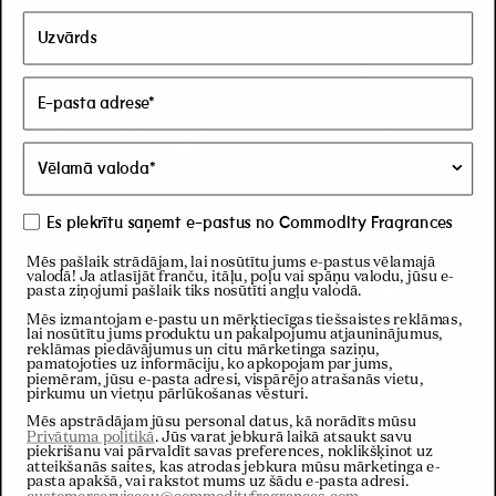
E-pasts
Facebook
Pinterest
Instagram
YouTube
TikTok
LinkedIn
Support
Savienot
Es piekrītu saņemt e-pastus no Commodity Fragrances
Mēs pašlaik strādājam, lai nosūtītu jums e-pastus vēlamajā
valodā! Ja atlasījāt franču, itāļu, poļu vai spāņu valodu, jūsu e-
Sazināties ar
Veikalu meklētājs
pasta ziņojumi pašlaik tiks nosūtīti angļu valodā.
mums
NYC galvenais
Mēs izmantojam e-pastu un mērķtiecīgas tiešsaistes reklāmas,
lai nosūtītu jums produktu un pakalpojumu atjauninājumus,
BUJ
veikals
reklāmas piedāvājumus un citu mārketinga saziņu,
pamatojoties uz informāciju, ko apkopojam par jums,
Nosūtīšana
Vairumtirdzniecība
piemēram, jūsu e-pasta adresi, vispārējo atrašanās vietu,
pirkumu un vietņu pārlūkošanas vēsturi.
Atgriešana un
Prese un saistītie
Mēs apstrādājam jūsu personal datus, kā norādīts mūsu
kompensācijas
uzņēmumi
Privātuma politikā
. Jūs varat jebkurā laikā atsaukt savu
piekrišanu vai pārvaldīt savas preferences, noklikšķinot uz
Karjera
atteikšanās saites, kas atrodas jebkura mūsu mārketinga e-
pasta apakšā, vai rakstot mums uz šādu e-pasta adresi.