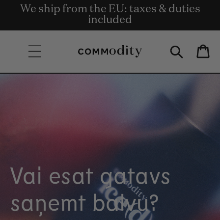
Bezmaksas piegāde pasūtījumiem par
We ship from the EU: taxes & duties
Get rewards for shopping with
Skip to content
Commodity.Circle
135 € un vairāk.
included
Bag
Vai esat gatavs
saņemt balvu?