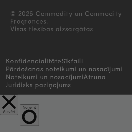
u
© 2026 Commodity un Commodity
n
Fragrances.
Visas tiesības aizsargātas
t
r
Konfidencialitāte
Sīkfaili
y
Pārdošanas noteikumi un nosacījumi
/
Noteikumi un nosacījumi
Atruna
Juridisks paziņojums
r
e
g