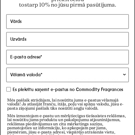
tostarp 10% no jūsu pirmā pasūtījuma.
BFCM 20%
BFCM 24%
Es piekrītu saņemt e-pastus no Commodity Fragrances
Mēs pašlaik strādājam, lai nosūtītu jums e-pastus vēlamajā
valodā! Ja atlasījāt franču, itāļu, poļu vai spāņu valodu, jūsu e-
pasta ziņojumi pašlaik tiks nosūtīti angļu valodā.
Mēs izmantojam e-pastu un mērķtiecīgas tiešsaistes reklāmas,
lai nosūtītu jums produktu un pakalpojumu atjauninājumus,
reklāmas piedāvājumus un citu mārketinga saziņu,
pamatojoties uz informāciju, ko apkopojam par jums,
piemēram, jūsu e-pasta adresi, vispārējo atrašanās vietu,