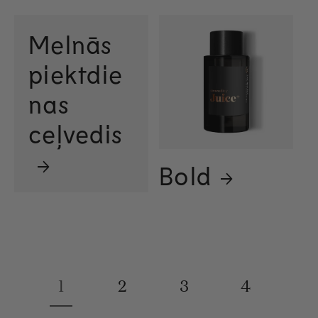
Melnās
piektdie
nas
ceļvedis
Bold
1
2
3
4