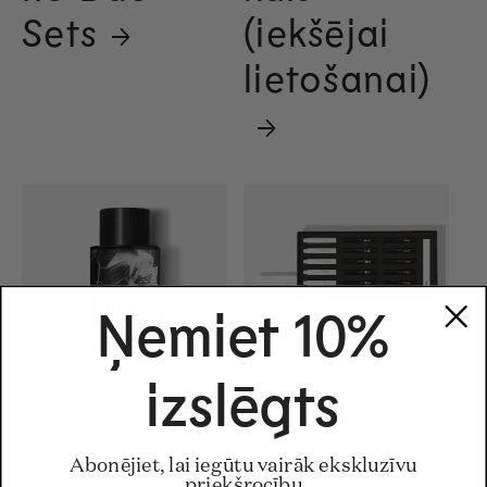
Sets
(iekšējai
lietošanai)
Ņemiet 10%
izslēgts
Bestselleri
BFCM 15%
Abonējiet, lai iegūtu vairāk ekskluzīvu
priekšrocību