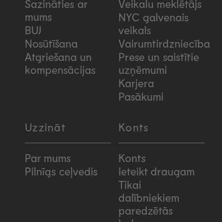
Sazināties ar
Veikalu meklētājs
mums
NYC galvenais
BUJ
veikals
Nosūtīšana
Vairumtirdzniecība
Atgriešana un
Prese un saistītie
kompensācijas
uzņēmumi
Karjera
Pasākumi
Uzzināt
Konts
Par mums
Konts
Pilnīgs ceļvedis
Ieteikt draugam
Tikai
dalībniekiem
paredzētās