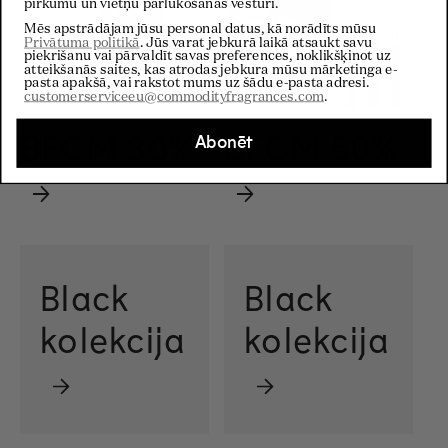
pirkumu un vietņu pārlūkošanas vēsturi.
Mēs apstrādājam jūsu personal datus, kā norādīts mūsu
Privātuma politikā
. Jūs varat jebkurā laikā atsaukt savu
piekrišanu vai pārvaldīt savas preferences, noklikšķinot uz
atteikšanās saites, kas atrodas jebkura mūsu mārketinga e-
pasta apakšā, vai rakstot mums uz šādu e-pasta adresi.
customerserviceeu@commodityfragrances.com
.
BFCM 30%
BFCM 50%
Abonēt
Black
Black
kolekcija
kolekcija