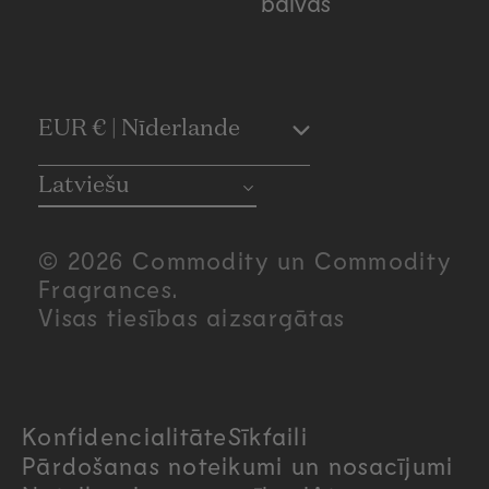
balvas
C
EUR € | Nīderlande
o
Latviešu
u
© 2026 Commodity un Commodity
n
Fragrances.
Visas tiesības aizsargātas
t
r
Konfidencialitāte
Sīkfaili
y
Pārdošanas noteikumi un nosacījumi