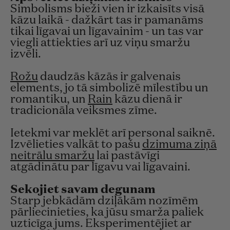
Simbolisms bieži vien ir izkaisīts visā
kāzu laikā - dažkārt tas ir pamanāms
tikai līgavai un līgavainim - un tas var
viegli attiekties arī uz viņu smaržu
izvēli.
Rožu
daudzās kāzās ir galvenais
elements, jo tā simbolizē mīlestību un
romantiku, un
Rain
kāzu dienā ir
tradicionāla veiksmes zīme.
Ietekmi var meklēt arī personal saiknē.
Izvēlieties valkāt to pašu
dzimuma ziņā
neitrālu smaržu
lai pastāvīgi
atgādinātu par līgavu vai līgavaini.
Sekojiet savam degunam
Starp jebkādām dziļākām nozīmēm
pārliecinieties, ka jūsu smarža paliek
uzticīga jums. Eksperimentējiet ar