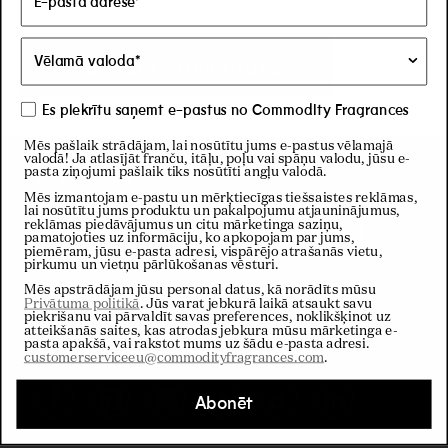
Es piekrītu saņemt e-pastus no Commodity Fragrances
Mēs pašlaik strādājam, lai nosūtītu jums e-pastus vēlamajā
valodā! Ja atlasījāt franču, itāļu, poļu vai spāņu valodu, jūsu e-
Biļetens
pasta ziņojumi pašlaik tiks nosūtīti angļu valodā.
Mēs izmantojam e-pastu un mērķtiecīgas tiešsaistes reklāmas,
Abonēt mūsu biļetenu, lai saņemtu
lai nosūtītu jums produktu un pakalpojumu atjauninājumus,
reklāmas piedāvājumus un citu mārketinga saziņu,
10% atlaidi no pirmā pasūtījuma
pamatojoties uz informāciju, ko apkopojam par jums,
piemēram, jūsu e-pasta adresi, vispārējo atrašanās vietu,
pirkumu un vietņu pārlūkošanas vēsturi.
Mēs apstrādājam jūsu personal datus, kā norādīts mūsu
Privātuma politikā
. Jūs varat jebkurā laikā atsaukt savu
E-pasts
piekrišanu vai pārvaldīt savas preferences, noklikšķinot uz
atteikšanās saites, kas atrodas jebkura mūsu mārketinga e-
pasta apakšā, vai rakstot mums uz šādu e-pasta adresi.
customerserviceeu@commodityfragrances.com
.
Abonēt
Facebook
Pinterest
Instagram
YouTube
TikTok
LinkedIn