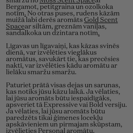
smaržu no
Moss Scent Space
ar
Bergamot, petitgraina un ozolkoka
notīm
.
No otras puses, rudens kāzām
muižā labi derēs aromāts
Gold Scent
Space
ar siltām, greznām vaniļas,
sandalkoka un dzintara notīm
.
Līgavas un līgavaiņi, kas kāzas svinēs
dienā, var izvēlēties vieglākus
aromātus, savukārt tie, kas precēsies
naktī, var izvēlēties kādu aromātu ar
lielāku smaržu smaržu.
Paturiet prātā visas dejas un sarunas,
kas notiks jūsu kāzu laikā. Ja vēlaties,
lai jūsu aromāts būtu iespaidīgāks,
apsveriet tā Expressive vai Bold versiju.
Ja vēlaties, lai jūsu aromāts būtu
paredzēts tikai ģimenes locekļu
apskāvieniem un pirmajam skūpstam,
izvēlieties Personal aromātu.