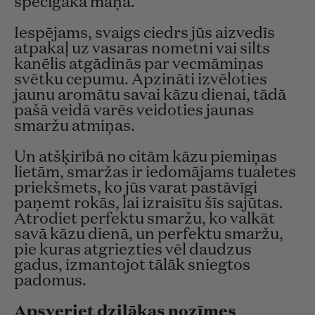
spēcīgākā maņa.
Iespējams, svaigs ciedrs jūs aizvedīs
atpakaļ uz vasaras nometni vai silts
kanēlis atgādinās par vecmāmiņas
svētku cepumu. Apzināti izvēloties
jaunu aromātu savai kāzu dienai, tādā
pašā veidā varēs veidoties jaunas
smaržu atmiņas.
Un atšķirībā no citām kāzu piemiņas
lietām, smaržas ir iedomājams tualetes
priekšmets, ko jūs varat pastāvīgi
paņemt rokās, lai izraisītu šīs sajūtas.
Atrodiet perfektu smaržu, ko valkāt
savā kāzu dienā, un perfektu smaržu,
pie kuras atgriezties vēl daudzus
gadus, izmantojot tālāk sniegtos
padomus.
Apsveriet dziļākas nozīmes