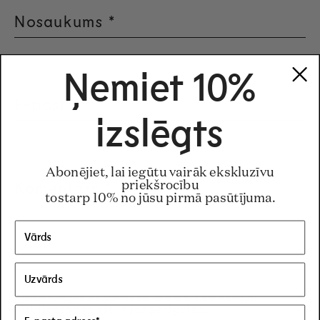
Nosaukums
*
Ņemiet 10%
E-pasts
*
izslēgts
Abonējiet, lai iegūtu vairāk ekskluzīvu
Komentārs
*
priekšrocību
tostarp 10% no jūsu pirmā pasūtījuma.
Lūdzu, ņemiet vērā, ka pirms komentāru
publicēšanas tie ir jāapstiprina.