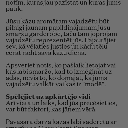
notīm, kuras jau pazīstat un kuras jums
patīk.
Jūsu kāzu aromātam vajadzētu būt
pilnīgi jaunam papildinājumam jūsu
smaržu garderobē, taču tam joprojām
vajadzētu reprezentēt jūs. Pajautājiet
sev, kā vēlaties justies un kādu tēlu
cerat radīt savā kāzu dienā.
Apsveriet notis, ko pašlaik lietojat vai
kas labi smaržo, kad to izmēģināt uz
ādas, nevis to, ko domājat, ka jums
vajadzētu valkāt vai kas ir "modē".
Spēlējiet uz apkārtējo vidi
Arī vieta un laiks, kad jūs precēsieties,
var būt faktori, kas jāņem vērā.
Pavasara dārza kāzas labi saderētu ar