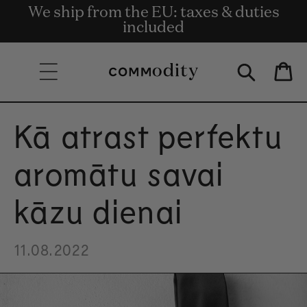
Bezmaksas piegāde pasūtījumiem par
We ship from the EU: taxes & duties
Get rewards for shopping with
Skip to content
Commodity.Circle
135 € un vairāk.
included
Bag
Kā atrast perfektu
aromātu savai
kāzu dienai
11.08.2022