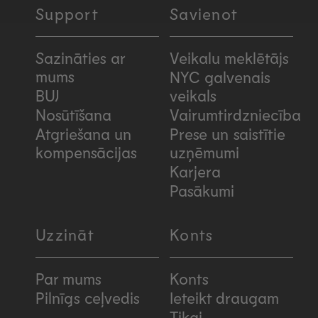
Support
Savienot
Sazināties ar
Veikalu meklētājs
mums
NYC galvenais
BUJ
veikals
Nosūtīšana
Vairumtirdzniecība
Atgriešana un
Prese un saistītie
kompensācijas
uzņēmumi
Karjera
Pasākumi
Uzzināt
Konts
Par mums
Konts
Pilnīgs ceļvedis
Ieteikt draugam
Tikai