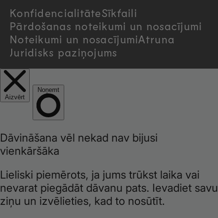
Konfidencialitāte
Sīkfaili
y
Pārdošanas noteikumi un nosacījumi
/
Noteikumi un nosacījumi
Atruna
Juridisks paziņojums
r
e
g
i
o
n