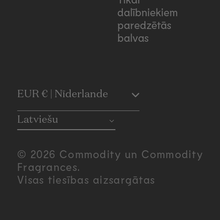
dalībniekiem
paredzētās
balvas
C
EUR € | Nīderlande
o
Latviešu
u
© 2026 Commodity un Commodity
n
Fragrances.
Visas tiesības aizsargātas
t
r