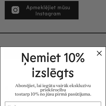
Apmeklējiet mūsu
Instagram
Filtri
Ņemiet 10%
izslēgts
Ielādē...
Kārtot
Clare H.
Abonējiet, lai iegūtu vairāk ekskluzīvu
Verificēts pircējs
priekšrocību
tostarp 10% no jūsu pirmā pasūtījuma.
17.07.26
Novērtēts