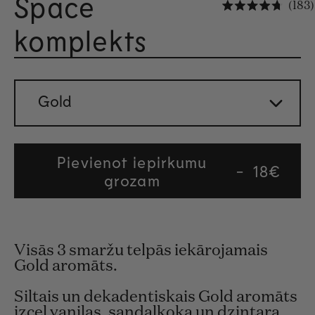
Space
183
Novērt
komplekts
Gold
Pievienot iepirkumu
Regular
18€
grozam
price
Visās 3 smaržu telpās iekārojamais
Gold aromāts.
Siltais un dekadentiskais Gold aromāts
izceļ vaniļas, sandalkoka un dzintara