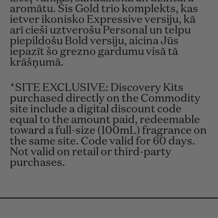
aromātu. Šis Gold trio komplekts, kas
ietver ikonisko Expressive versiju, kā
arī cieši uztverošu Personal un telpu
piepildošu Bold versiju, aicina Jūs
iepazīt šo grezno gardumu visā tā
krāšņumā.
*SITE EXCLUSIVE: Discovery Kits
purchased directly on the Commodity
site include a digital discount code
equal to the amount paid, redeemable
toward a full-size (100mL) fragrance on
the same site. Code valid for 60 days.
Not valid on retail or third-party
purchases.