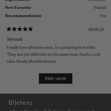
New Favorite
Found
Recommendation
Yes
06.05.26
Novērtēts
ar
Sensual
5
no
I really love all three cents. It’s amazing how I like.
5
zvaigznēm
They are yet different at the same time. Such a cool
idea. Really like this brand.
Ielādē...
Rādīt vairāk
Biļetens