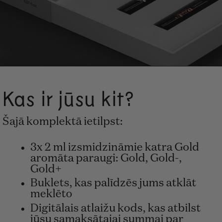
Kas ir jūsu kit?
Šajā komplektā ietilpst:
3x 2 ml izsmidzināmie katra Gold
aromāta paraugi: Gold, Gold-,
Gold+
Buklets, kas palīdzēs jums atklāt
meklēto
Digitālais atlaižu kods, kas atbilst
jūsu samaksātajai summai par