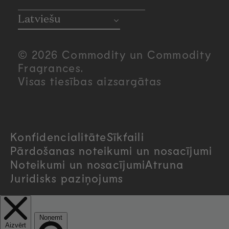
o
Latviešu
u
© 2026 Commodity un Commodity
n
Fragrances.
Visas tiesības aizsargātas
t
r
Konfidencialitāte
Sīkfaili
y
Pārdošanas noteikumi un nosacījumi
/
Noteikumi un nosacījumi
Atruna
Juridisks paziņojums
r
e