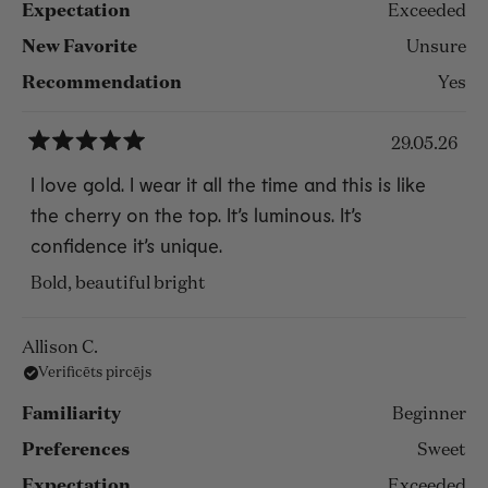
Expectation
Exceeded
New Favorite
Unsure
Recommendation
Yes
29.05.26
Novērtēts
ar
I love gold. I wear it all the time and this is like
5
the cherry on the top. It’s luminous. It’s
no
5
confidence it’s unique.
zvaigznēm
Bold, beautiful bright
Allison C.
Verificēts pircējs
Familiarity
Beginner
Preferences
Sweet
Expectation
Exceeded