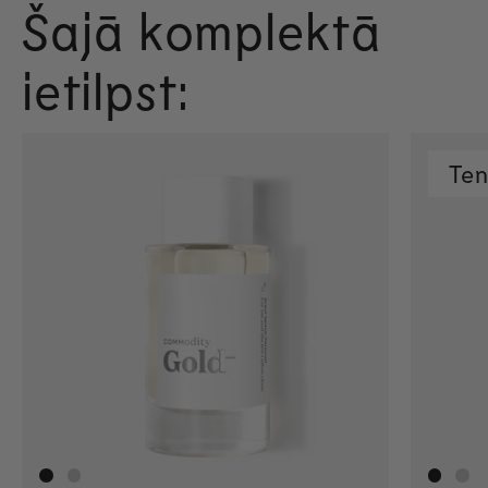
Šajā komplektā
ietilpst:
Te