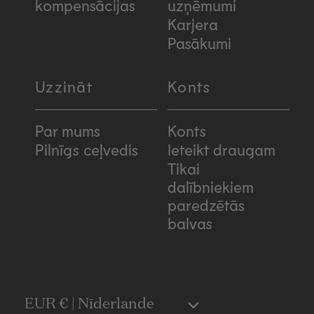
kompensācijas
uzņēmumi
Karjera
Pasākumi
Uzzināt
Konts
Par mums
Konts
Pilnīgs ceļvedis
Ieteikt draugam
Tikai
dalībniekiem
paredzētās
balvas
C
EUR € | Nīderlande