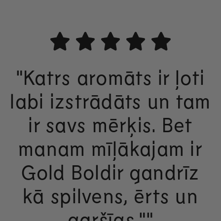
"Katrs aromāts ir ļoti
labi izstrādāts un tam
ir savs mērķis. Bet
b
manam mīļākajam ir
u
Gold Boldir gandrīz
kā spilvens, ērts un
garšīgs.""