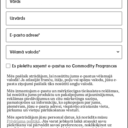
ar
Gold scent space kit
5
no
Beautiful smell. I wish it had lasted for longer
5
zvaigznēm
because now I want to smell like that all the time!!
Karin B.
Verificēts pircējs
04.06.26
Novērtēts
Es piekrītu saņemt e-pastus no Commodity Fragrances
ar
Fave
5
Mēs pašlaik strādājam, lai nosūtītu jums e-pastus vēlamajā
no
valodā! Ja atlasījāt franču, itāļu, poļu vai spāņu valodu, jūsu e-
Never tire of this scent- in all intensities. Perfect and
5
pasta ziņojumi pašlaik tiks nosūtīti angļu valodā.
zvaigznēm
good year-round
Mēs izmantojam e-pastu un mērķtiecīgas tiešsaistes reklāmas,
lai nosūtītu jums produktu un pakalpojumu atjauninājumus,
reklāmas piedāvājumus un citu mārketinga saziņu,
pamatojoties uz informāciju, ko apkopojam par jums,
Andrea J.
piemēram, jūsu e-pasta adresi, vispārējo atrašanās vietu,
pirkumu un vietņu pārlūkošanas vēsturi.
Verificēts pircējs
Mēs apstrādājam jūsu personal datus, kā norādīts mūsu
Privātuma politikā
. Jūs varat jebkurā laikā atsaukt savu
Familiarity
Expert/Collector
piekrišanu vai pārvaldīt savas preferences, noklikšķinot uz