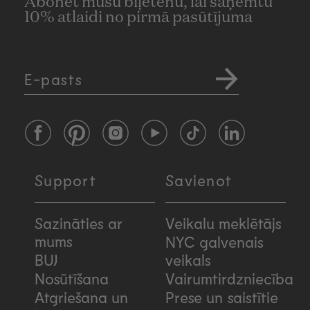
Abonēt mūsu biļetenu, lai saņemtu
10% atlaidi no pirmā pasūtījuma
E-pasts
Facebook
Pinterest
Instagram
YouTube
TikTok
LinkedIn
Support
Savienot
Sazināties ar
Veikalu meklētājs
mums
NYC galvenais
BUJ
veikals
Nosūtīšana
Vairumtirdzniecība
Atgriešana un
Prese un saistītie