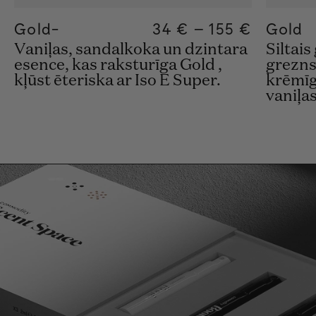
Gold-
Regular price
34 €
–
155 €
Regular pric
155€
Regular pric
34€
Gold
Vaniļas, sandalkoka un dzintara
Siltai
esence, kas raksturīga Gold ,
grezns
kļūst ēteriska ar Iso E Super.
krēmīg
vaniļa