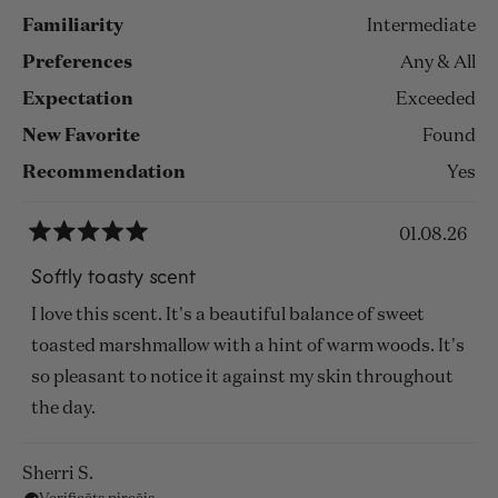
Familiarity
Intermediate
Preferences
Any & All
Expectation
Exceeded
New Favorite
Found
Recommendation
Yes
01.08.26
Novērtēts
ar
Softly toasty scent
5
no
I love this scent. It's a beautiful balance of sweet
5
zvaigznēm
toasted marshmallow with a hint of warm woods. It's
so pleasant to notice it against my skin throughout
the day.
Sherri S.