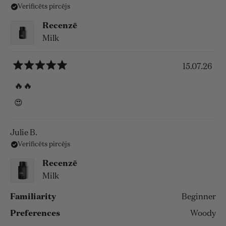
Verificēts pircējs
Recenzē
Milk
15.07.26
Novērtēts
ar
🔥🔥
5
no
😍
5
zvaigznēm
Julie B.
Verificēts pircējs
Recenzē
Milk
Familiarity
Beginner
Preferences
Woody