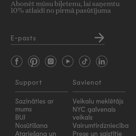
Abonēt mūsu biļetenu, lai saņemtu
10% atlaidi no pirmā pasūtījuma
E-pasts
Facebook
Pinterest
Instagram
YouTube
TikTok
LinkedIn
Support
Savienot
Sazināties ar
Veikalu meklētājs
mums
NYC galvenais
BUJ
veikals
Nosūtīšana
Vairumtirdzniecība
Atgriešana un
Prese un saistītie