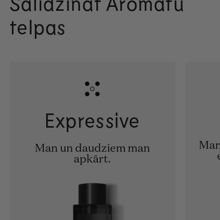
Salīdzināt Aromātu
telpas
Expressive
Man
Man un daudziem man
apkārt.