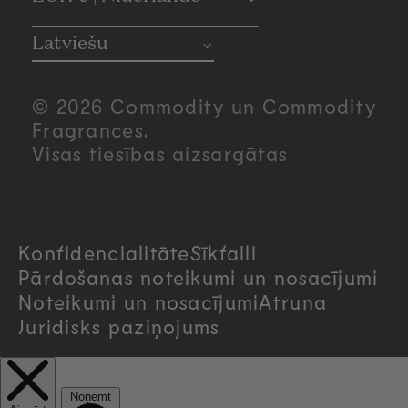
C
o
Latviešu
u
© 2026 Commodity un Commodity
n
Fragrances.
Visas tiesības aizsargātas
t
r
Konfidencialitāte
Sīkfaili
y
Pārdošanas noteikumi un nosacījumi
/
Noteikumi un nosacījumi
Atruna
Juridisks paziņojums
r
e