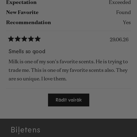
Expectation
Exceeded
New Favorite
Found
Recommendation
Yes
29.06.26
Novērtēts
ar
Smells so good
5
no
Milk is one of my son's favorite scents. He is trying to
5
zvaigznēm
trade me. This is one of my favorite scents also. They
are so unique. I love them.
Ielādē...
Rādīt vairāk
Biļetens