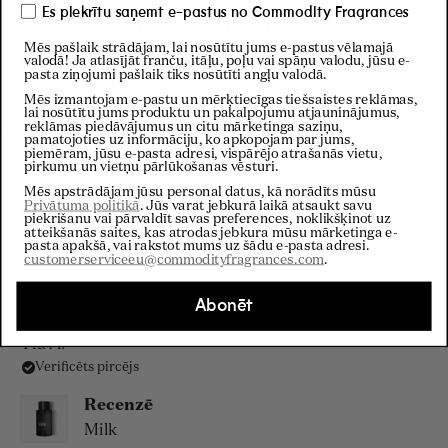
Es piekrītu saņemt e-pastus no Commodity Fragrances
Apmeklējiet mūsu
Instagram
Mēs pašlaik strādājam, lai nosūtītu jums e-pastus vēlamajā
valodā! Ja atlasījāt franču, itāļu, poļu vai spāņu valodu, jūsu e-
pasta ziņojumi pašlaik tiks nosūtīti angļu valodā.
Mēs izmantojam e-pastu un mērķtiecīgas tiešsaistes reklāmas,
lai nosūtītu jums produktu un pakalpojumu atjauninājumus,
reklāmas piedāvājumus un citu mārketinga saziņu,
pamatojoties uz informāciju, ko apkopojam par jums,
piemēram, jūsu e-pasta adresi, vispārējo atrašanās vietu,
pirkumu un vietņu pārlūkošanas vēsturi.
Mēs apstrādājam jūsu personal datus, kā norādīts mūsu
Privātuma politikā
. Jūs varat jebkurā laikā atsaukt savu
piekrišanu vai pārvaldīt savas preferences, noklikšķinot uz
Filtri
atteikšanās saites, kas atrodas jebkura mūsu mārketinga e-
pasta apakšā, vai rakstot mums uz šādu e-pasta adresi.
customerserviceeu@commodityfragrances.com
.
Ielādē...
Kārtot
Abonēt
Tia A.
Verificēts pircējs
Recenzē
Milk