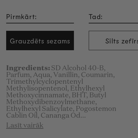
Pirmkārt:
Tad:
Grauzdēts sezams
Silts zefīr
Ingredients:
SD Alcohol 40-B,
Parfum, Aqua, Vanillin, Coumarin,
Trimethylcyclopentenyl
Methylisopentenol, Ethylhexyl
Methoxycinnamate, BHT, Butyl
Methoxydibenzoylmethane,
Ethylhexyl Salicylate, Pogostemon
Cablin Oil, Cananga Od...
Lasīt vairāk