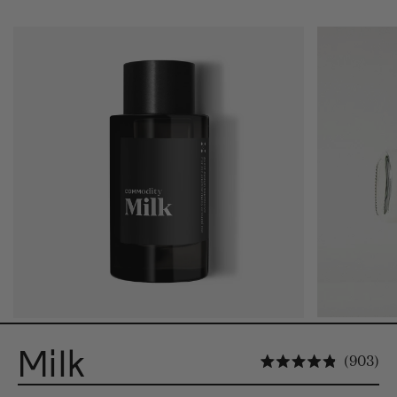
Milk
No
903
Novērtēts