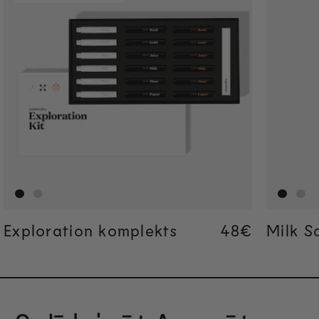
Exploration komplekts
Regular pric
48€
Regular pric
48€
Milk S