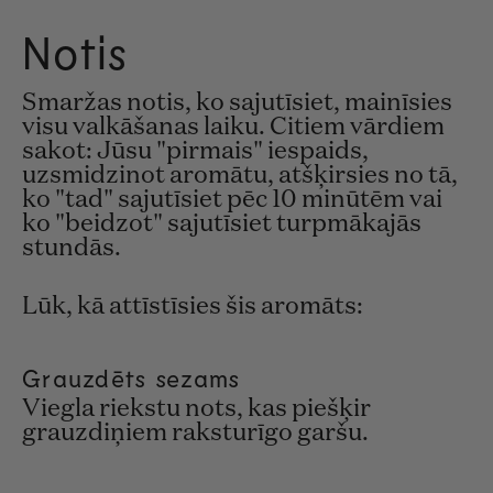
Notis
Smaržas notis, ko sajutīsiet, mainīsies
visu valkāšanas laiku. Citiem vārdiem
sakot: Jūsu "pirmais" iespaids,
uzsmidzinot aromātu, atšķirsies no tā,
ko "tad" sajutīsiet pēc 10 minūtēm vai
ko "beidzot" sajutīsiet turpmākajās
stundās.
Lūk, kā attīstīsies šis aromāts:
Grauzdēts sezams
Viegla riekstu nots, kas piešķir
grauzdiņiem raksturīgo garšu.