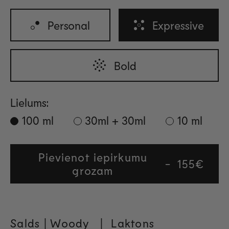
Personal
Expressive
Bold
Lielums:
100 ml
30ml + 30ml
10 ml
Pievienot iepirkumu
Regular
155€
grozam
price
Salds | Woody
|
Laktons