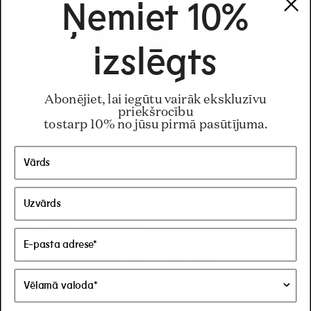
Ņemiet 10%
izslēgts
Abonējiet, lai iegūtu vairāk ekskluzīvu
Juice
Regular price
34 €
–
155 €
Regular pric
155€
Regular pric
34€
Gold
priekšrocību
tostarp 10% no jūsu pirmā pasūtījuma.
Atrodiet mūs
Instagram
Labākais veids, kā sekot līdzi
par to, kas notiek Commodity.