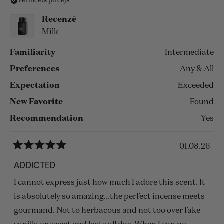
Verificēts pircējs
Recenzē
Milk
Familiarity
Intermediate
Preferences
Any & All
Expectation
Exceeded
New Favorite
Found
Recommendation
Yes
01.08.26
Novērtēts
ar
ADDICTED
5
no
I cannot express just how much I adore this scent. It
5
zvaigznēm
is absolutely so amazing...the perfect incense meets
gourmand. Not to herbacous and not too over fake