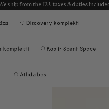
aksas piegāde pasūtījumiem par 135 € un va
t rewards for shopping with Commodity.Cir
We ship from the EU: taxes & duties include
žas
Discovery komplekti
 komplekti
Kas ir Scent Space
Atlīdzības