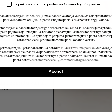
Es piekrītu saņemt e-pastus no Commodity Fragrances
is. Bet kas īsti ir
pašlaik strādājam, lai nosūtītu jums e-pastus vēlamajā valodā! Ja atlasījāt franču, i
poļu vai spāņu valodu, jūsu e-pasta ziņojumi pašlaik tiks nosūtīti angļu valodā.
 un kā jūs varat
zmantojam e-pastu un mērķtiecīgas tiešsaistes reklāmas, lai nosūtītu jums produ
pakalpojumu atjauninājumus, reklāmas piedāvājumus un citu mārketinga saziņu,
ojoties uz informāciju, ko apkopojam par jums, piemēram, jūsu e-pasta adresi, vis
žas sastāvdaļas,
atrašanās vietu, pirkumu un vietņu pārlūkošanas vēsturi.
m molekulām vai
pstrādājam jūsu personal datus, kā norādīts mūsu
Privātuma politikā
. Jūs varat 
u par to, kādai
kā atsaukt savu piekrišanu vai pārvaldīt savas preferences, noklikšķinot uz atteikš
daļu sarakstos ir
tes, kas atrodas jebkura mūsu mārketinga e-pasta apakšā, vai rakstot mums uz šād
notis ir īpaši
pasta adresi.
customerserviceeu@commodityfragrances.com
.
s kopā sauc par
Abonēt
ai uzzinātu vairāk
unu.