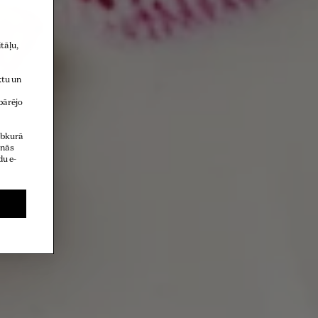
tāļu,
ktu un
pārējo
jebkurā
anās
u e-