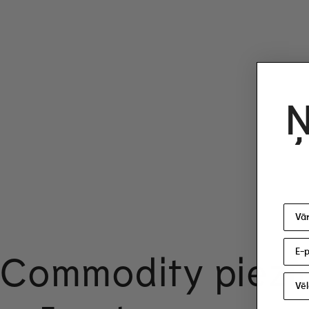
Ņ
Commodity piezī