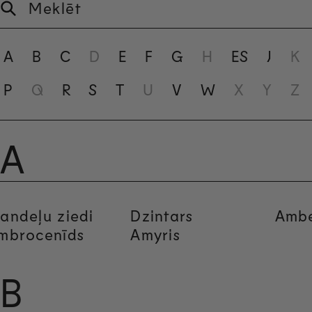
Meklēt
A
B
C
D
E
F
G
H
ES
J
K
P
Q
R
S
T
U
V
W
X
Y
Z
A
andeļu ziedi
Dzintars
Amb
mbrocenīds
Amyris
B