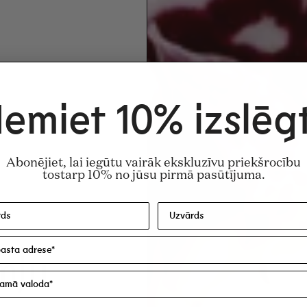
emiet 10% izslēg
Abonējiet, lai iegūtu vairāk ekskluzīvu priekšrocību
tostarp 10% no jūsu pirmā pasūtījuma.
mju