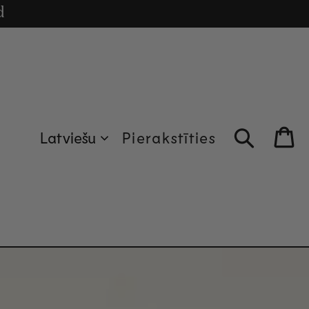
irāk.
cle
d
Latviešu
Pierakstīties
Bag