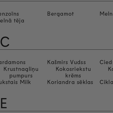
enzoīns
Bergamot
Meln
elnā tēja
C
ardamons
Kašmirs Vudss
Cied
Krustnagliņu
Kokosriekstu
K
pumpurs
krēms
ukstais Milk
Koriandra sēklas
Cikl
E