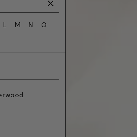
L
M
N
O
erwood