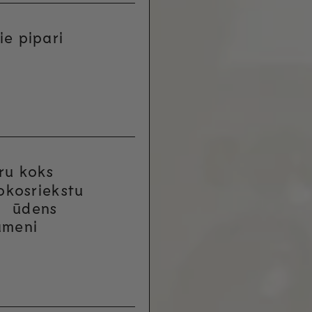
ie pipari
ru koks
okosriekstu
ūdens
ameni