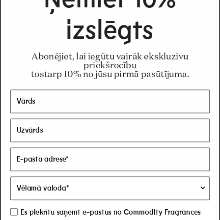
u
izslēgts
© 2026 Commodity un Commodity
n
Fragrances.
Visas tiesības aizsargātas
Abonējiet, lai iegūtu vairāk ekskluzīvu
t
priekšrocību
tostarp 10% no jūsu pirmā pasūtījuma.
r
Konfidencialitāte
Sīkfaili
y
Pārdošanas noteikumi un nosacījumi
/
Noteikumi un nosacījumi
Atruna
Juridisks paziņojums
r
e
g
Es piekrītu saņemt e-pastus no Commodity Fragrances