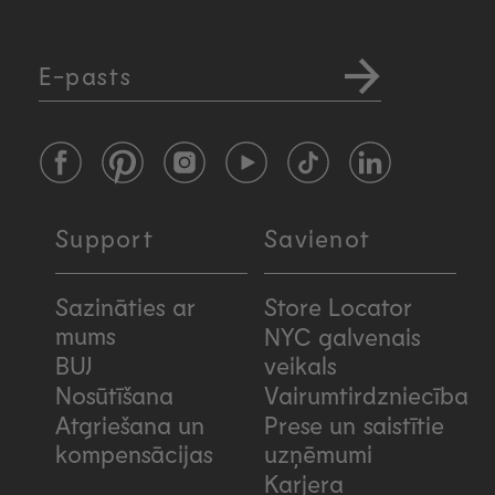
E-pasts
Facebook
Pinterest
Instagram
YouTube
TikTok
LinkedIn
Support
Savienot
Sazināties ar
Store Locator
mums
NYC galvenais
BUJ
veikals
Nosūtīšana
Vairumtirdzniecība
Atgriešana un
Prese un saistītie
kompensācijas
uzņēmumi
Karjera