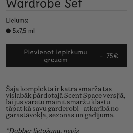
Wardrobe Set
Novērt
Lielums:
5x7,5 ml
Pievienot iepirkumu
Regular
75€
grozam
price
Šajā komplektā ir katra smarža tās
vislabāk pārdotajā Scent Space versijā,
lai jūs varētu mainīt smaržu klāstu
tāpat kā savu garderobi - atkarībā no
garastāvokļa, sezonas un gadījuma.
*Dabber lietošana, nevis