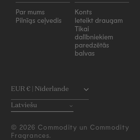
Par mums
Konts
Pilnīgs ceļvedis
Ieteikt draugam
Tikai
dalībniekiem
paredzētās
balvas
C
EUR € | Nīderlande
o
Latviešu
u
© 2026 Commodity un Commodity
n
Fragrances.