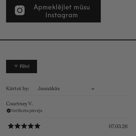
Apmeklējiet mūsu
Instagram
Filtri
Ielādē...
Kārtot
Courtney V.
Verificēts pircējs
07.03.26
Novērtēts