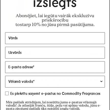
izslēgts
šo
atsauksmi
Abonējiet, lai iegūtu vairāk ekskluzīvu
priekšrocību
tostarp 10% no jūsu pirmā pasūtījuma.
Ashley R.
Verificēts pircējs
21.01.26
Novērtēts
ar
Great set
5
no
Love this set, bought one as a gift and one for myself.
5
zvaigznēm
It's great if you want to try some scents you wouldn't
normally go for. I've definitely found some new faves
that i will be purchasing in full size. They're also
Es piekrītu saņemt e-pastus no Commodity Fragrances
amazing layered.
Lasīt
Lasīt vairāk
Mēs pašlaik strādājam, lai nosūtītu jums e-pastus vēlamajā
valodā! Ja atlasījāt franču, itāļu, poļu vai spāņu valodu, jūsu e-
vairāk
pasta ziņojumi pašlaik tiks nosūtīti angļu valodā.