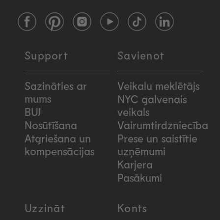
Facebook
Pinterest
Instagram
YouTube
TikTok
LinkedIn
Support
Savienot
Sazināties ar
Veikalu meklētājs
mums
NYC galvenais
BUJ
veikals
Nosūtīšana
Vairumtirdzniecība
Atgriešana un
Prese un saistītie
kompensācijas
uzņēmumi
Karjera
Pasākumi
Uzzināt
Konts