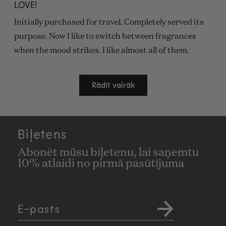
ar
LOVE!
5
no
Initially purchased for travel. Completely served its
5
zvaigznēm
purpose. Now I like to switch between fragrances
when the mood strikes. I like almost all of them.
Ielādē...
Rādīt vairāk
Biļetens
Abonēt mūsu biļetenu, lai saņemtu
10% atlaidi no pirmā pasūtījuma
E-pasts