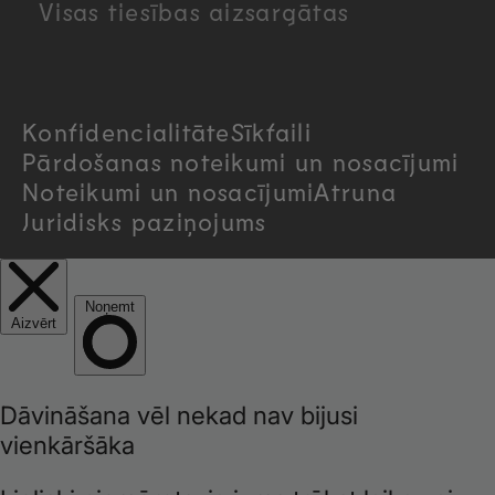
Visas tiesības aizsargātas
t
r
Konfidencialitāte
Sīkfaili
y
Pārdošanas noteikumi un nosacījumi
/
Noteikumi un nosacījumi
Atruna
Juridisks paziņojums
r
e
g
i
o