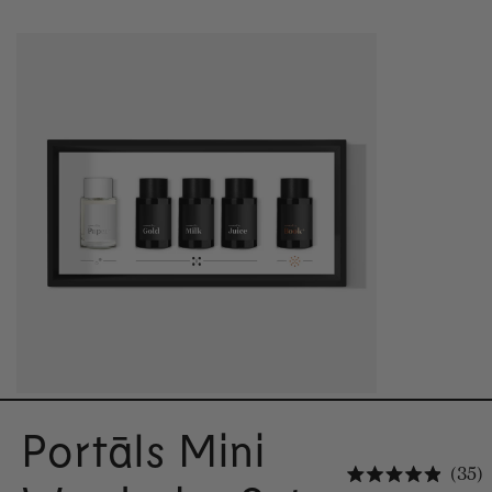
Portāls Mini
N
35