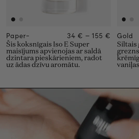
Paper-
Regular price
34 €
–
155 €
Regular pric
155€
Regular pric
34€
Gold
Šis koksnīgais Iso E Super
Siltai
maisījums apvienojas ar saldā
grezns
dzintara pieskārieniem, radot
krēmīg
uz ādas dzīvu aromātu.
vaniļa